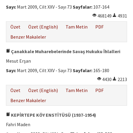
Etik İlkeler
Sayı:
Mart 2009, Cilt XXV - Sayı 73
Sayfalar:
107-164
Yazar Rehberi
468149
4931
Hakem Rehberi
Özet
Özet (English)
Tam Metin
PDF
İletişim
Benzer Makaleler
Çanakkale Muharebelerinde Savaş Hukuku İhlalleri
Mesut Erşan
Sayı:
Mart 2009, Cilt XXV - Sayı 73
Sayfalar:
165-180
4430
2213
Özet
Özet (English)
Tam Metin
PDF
Benzer Makaleler
KEPİRTEPE KÖY ENSTİTÜSÜ (1937-1954)
Fahri Maden