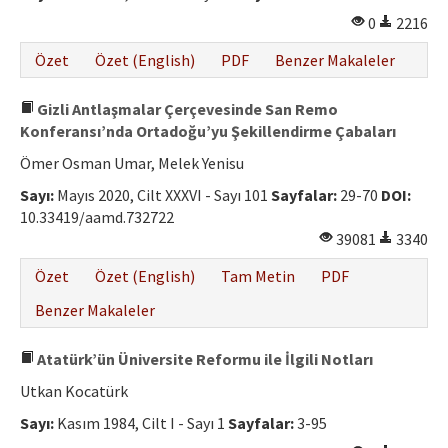
0
2216
Özet
Özet (English)
PDF
Benzer Makaleler
Gizli Antlaşmalar Çerçevesinde San Remo
Konferansı’nda Ortadoğu’yu Şekillendirme Çabaları
Ömer Osman Umar, Melek Yenisu
Sayı:
Mayıs 2020, Cilt XXXVI - Sayı 101
Sayfalar:
29-70
DOI:
10.33419/aamd.732722
39081
3340
Özet
Özet (English)
Tam Metin
PDF
Benzer Makaleler
Atatürk’ün Üniversite Reformu ile İlgili Notları
Utkan Kocatürk
Sayı:
Kasım 1984, Cilt I - Sayı 1
Sayfalar:
3-95