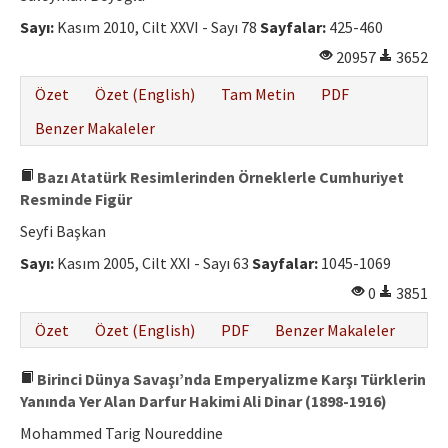
Sayı:
Kasım 2010, Cilt XXVI - Sayı 78
Sayfalar:
425-460
20957
3652
Özet
Özet (English)
Tam Metin
PDF
Benzer Makaleler
Bazı Atatürk Resimlerinden Örneklerle Cumhuriyet
Resminde Figür
Seyfi Başkan
Sayı:
Kasım 2005, Cilt XXI - Sayı 63
Sayfalar:
1045-1069
0
3851
Özet
Özet (English)
PDF
Benzer Makaleler
Birinci Dünya Savaşı’nda Emperyalizme Karşı Türklerin
Yanında Yer Alan Darfur Hakimi Ali Dinar (1898-1916)
Mohammed Tarig Noureddine