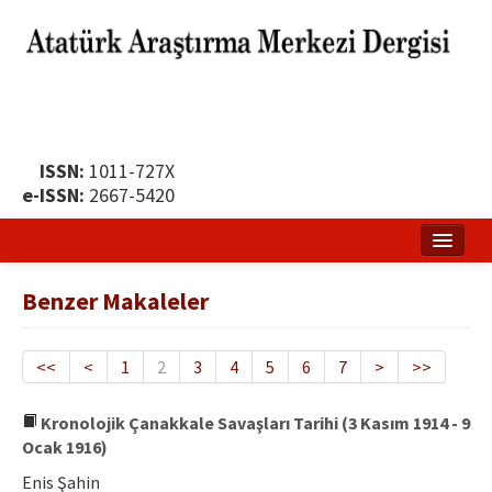
ISSN:
1011-727X
e-ISSN:
2667-5420
Ana Sayfa
Benzer Makaleler
Hakkında
Yayın Politikası
<<
<
1
2
3
4
5
6
7
>
>>
Dergi Kurulları
Kronolojik Çanakkale Savaşları Tarihi (3 Kasım 1914 - 9
Ocak 1916)
Yayın İlkeleri
Enis Şahin