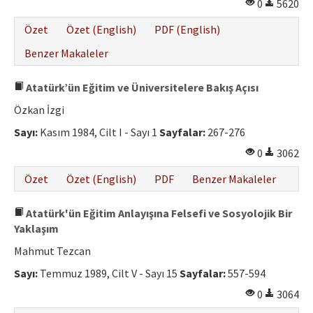
0
5620
Özet
Özet (English)
PDF (English)
Benzer Makaleler
Atatürk’ün Eğitim ve Üniversitelere Bakış Açısı
Özkan İzgi
Sayı:
Kasım 1984, Cilt I - Sayı 1
Sayfalar:
267-276
0
3062
Özet
Özet (English)
PDF
Benzer Makaleler
Atatürk'ün Eğitim Anlayışına Felsefi ve Sosyolojik Bir
Yaklaşım
Mahmut Tezcan
Sayı:
Temmuz 1989, Cilt V - Sayı 15
Sayfalar:
557-594
0
3064