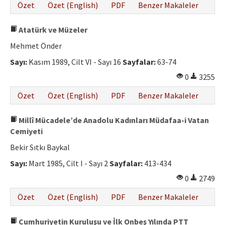
Özet
Özet (English)
PDF
Benzer Makaleler
Atatürk ve Müzeler
Mehmet Önder
Sayı:
Kasım 1989, Cilt VI - Sayı 16
Sayfalar:
63-74
0
3255
Özet
Özet (English)
PDF
Benzer Makaleler
Millî Mücadele’de Anadolu Kadınları Müdafaa-i Vatan
Cemiyeti
Bekir Sıtkı Baykal
Sayı:
Mart 1985, Cilt I - Sayı 2
Sayfalar:
413-434
0
2749
Özet
Özet (English)
PDF
Benzer Makaleler
Cumhuriyetin Kuruluşu ve İlk Onbeş Yılında PTT