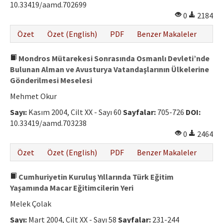
10.33419/aamd.702699
0
2184
Özet
Özet (English)
PDF
Benzer Makaleler
Mondros Mütarekesi Sonrasında Osmanlı Devleti’nde
Bulunan Alman ve Avusturya Vatandaşlarının Ülkelerine
Gönderilmesi Meselesi
Mehmet Okur
Sayı:
Kasım 2004, Cilt XX - Sayı 60
Sayfalar:
705-726
DOI:
10.33419/aamd.703238
0
2464
Özet
Özet (English)
PDF
Benzer Makaleler
Cumhuriyetin Kuruluş Yıllarında Türk Eğitim
Yaşamında Macar Eğitimcilerin Yeri
Melek Çolak
Sayı:
Mart 2004, Cilt XX - Sayı 58
Sayfalar:
231-244