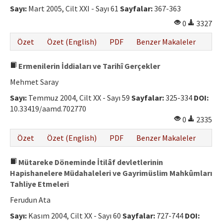
Sayı:
Mart 2005, Cilt XXI - Sayı 61
Sayfalar:
367-363
0
3327
Özet
Özet (English)
PDF
Benzer Makaleler
Ermenilerin İddiaları ve Tarihî Gerçekler
Mehmet Saray
Sayı:
Temmuz 2004, Cilt XX - Sayı 59
Sayfalar:
325-334
DOI:
10.33419/aamd.702770
0
2335
Özet
Özet (English)
PDF
Benzer Makaleler
Mütareke Döneminde İtilâf devletlerinin
Hapishanelere Müdahaleleri ve Gayrimüslim Mahkûmları
Tahliye Etmeleri
Ferudun Ata
Sayı:
Kasım 2004, Cilt XX - Sayı 60
Sayfalar:
727-744
DOI: