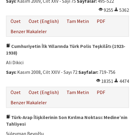
Sayı:
Kasım 2009, Cilt XXV - Sayı 75
Sayfalar:
495-522
9255
5362
Özet
Özet (English)
Tam Metin
PDF
Benzer Makaleler
Cumhuriyetin İlk Yıllarında Türk Polis Teşkilâtı (1923-
1938)
Ali Dikici
Sayı:
Kasım 2008, Cilt XXIV - Sayı 72
Sayfalar:
719-756
18351
4474
Özet
Özet (English)
Tam Metin
PDF
Benzer Makaleler
Türk-Arap İlişkilerinin Son Kırılma Noktası: Medine’nin
Tahliyesi
Süleyman Beyoğlu