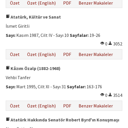
Özet
Özet (English)
PDF
Benzer Makaleler
Atatürk, Kültür ve Sanat
İsmet Giritli
Sayı:
Kasım 1987, Cilt IV - Sayı 10
Sayfalar:
19-26
0
3052
Özet
Özet (English)
PDF
Benzer Makaleler
Kâzım Özalp (1882-1968)
Vehbi Tanfer
Sayı:
Mart 1995, Cilt XI - Sayı 31
Sayfalar:
163-176
0
3514
Özet
Özet (English)
PDF
Benzer Makaleler
Atatürk Hakkında Senatör Robert Byrd'ın Konuşmaşı