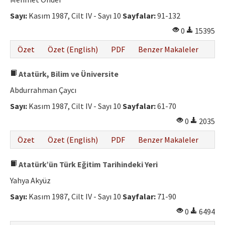
Etik İlkeler
Sayı:
Kasım 1987, Cilt IV - Sayı 10
Sayfalar:
91-132
Yazar Rehberi
0
15395
Hakem Rehberi
Özet
Özet (English)
PDF
Benzer Makaleler
İletişim
Atatürk, Bilim ve Üniversite
Abdurrahman Çaycı
Sayı:
Kasım 1987, Cilt IV - Sayı 10
Sayfalar:
61-70
0
2035
Özet
Özet (English)
PDF
Benzer Makaleler
Atatürk’ün Türk Eğitim Tarihindeki Yeri
Yahya Akyüz
Sayı:
Kasım 1987, Cilt IV - Sayı 10
Sayfalar:
71-90
0
6494