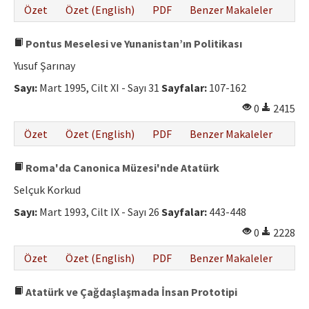
Özet
Özet (English)
PDF
Benzer Makaleler
Pontus Meselesi ve Yunanistan’ın Politikası
Yusuf Şarınay
Sayı:
Mart 1995, Cilt XI - Sayı 31
Sayfalar:
107-162
0
2415
Özet
Özet (English)
PDF
Benzer Makaleler
Roma'da Canonica Müzesi'nde Atatürk
Selçuk Korkud
Sayı:
Mart 1993, Cilt IX - Sayı 26
Sayfalar:
443-448
0
2228
Özet
Özet (English)
PDF
Benzer Makaleler
Atatürk ve Çağdaşlaşmada İnsan Prototipi