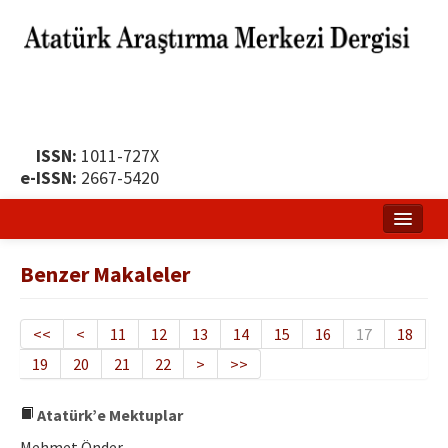
ISSN:
1011-727X
e-ISSN:
2667-5420
Ana Sayfa
Benzer Makaleler
Hakkında
Yayın Politikası
<<
<
11
12
13
14
15
16
17
18
19
20
21
22
>
>>
Dergi Kurulları
Yayın İlkeleri
Atatürk’e Mektuplar
Mehmet Önder