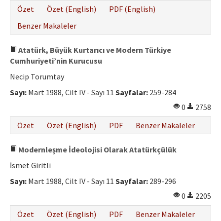
Özet
Özet (English)
PDF (English)
Benzer Makaleler
Atatürk, Büyük Kurtarıcı ve Modern Türkiye
Cumhuriyeti’nin Kurucusu
Necip Torumtay
Sayı:
Mart 1988, Cilt IV - Sayı 11
Sayfalar:
259-284
0
2758
Özet
Özet (English)
PDF
Benzer Makaleler
Modernleşme İdeolojisi Olarak Atatürkçülük
İsmet Giritli
Sayı:
Mart 1988, Cilt IV - Sayı 11
Sayfalar:
289-296
0
2205
Özet
Özet (English)
PDF
Benzer Makaleler