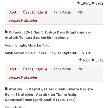
19672
3902
Özet
Özet (English)
Tam Metin
PDF
Benzer Makaleler
Ortaokul (5-8. Sınıf) Türkçe Ders Kitaplarındaki
Atatürk Teması Üzerine Bir İnceleme
Aysun Eroğlu, Alpaslan Okur
Sayı:
Kasım 2014, Cilt XXX - Sayı 90
Sayfalar:
115-136
6253
6041
Özet
Özet (English)
Tam Metin
PDF
Benzer Makaleler
Atatürk’ün Meşrutiyet’ten Cumhuriyet’e Geçişte
Rejim Stratejileri: Atatürk’ün Tbmm Açılış
Konuşmalarının İçerik Analizi (1920-1938)
Sevda Mutlu