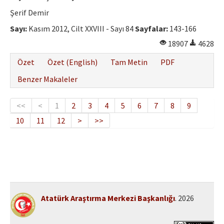
Şerif Demir
Sayı:
Kasım 2012, Cilt XXVIII - Sayı 84
Sayfalar:
143-166
18907
4628
Özet
Özet (English)
Tam Metin
PDF
Benzer Makaleler
<<
<
1
2
3
4
5
6
7
8
9
10
11
12
>
>>
Atatürk Araştırma Merkezi Başkanlığı
. 2026