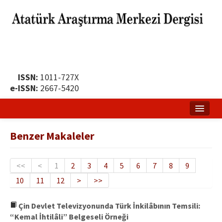
ISSN:
1011-727X
e-ISSN:
2667-5420
Ana Sayfa
Benzer Makaleler
Hakkında
Yayın Politikası
<<
<
1
2
3
4
5
6
7
8
9
10
11
12
>
>>
Dergi Kurulları
Yayın İlkeleri
Çin Devlet Televizyonunda Türk İnkilâbının Temsili:
“Kemal İhtilâli” Belgeseli Örneği