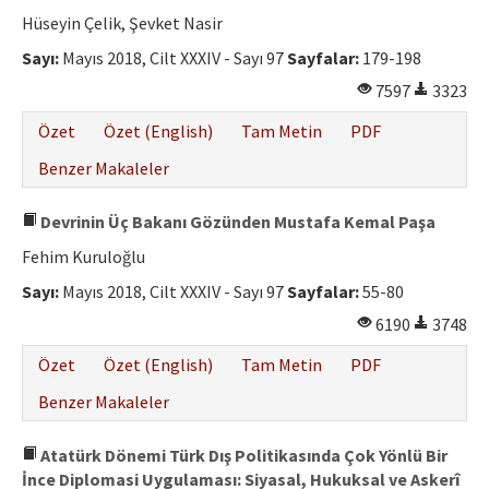
Etik İlkeler
Hüseyin Çelik, Şevket Nasir
Yazar Rehberi
Sayı:
Mayıs 2018, Cilt XXXIV - Sayı 97
Sayfalar:
179-198
7597
3323
Hakem Rehberi
Özet
Özet (English)
Tam Metin
PDF
İletişim
Benzer Makaleler
Devrinin Üç Bakanı Gözünden Mustafa Kemal Paşa
Fehim Kuruloğlu
Sayı:
Mayıs 2018, Cilt XXXIV - Sayı 97
Sayfalar:
55-80
6190
3748
Özet
Özet (English)
Tam Metin
PDF
Benzer Makaleler
Atatürk Dönemi Türk Dış Politikasında Çok Yönlü Bir
İnce Diplomasi Uygulaması: Siyasal, Hukuksal ve Askerî