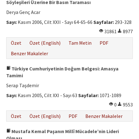
Söyleşileri Üzerine Bir Basın Taraması
Derya Genç Acar
Sayı:
Kasım 2006, Cilt XXII - Sayı 64-65-66
Sayfalar:
293-328
31861
8977
Özet
Özet (English)
Tam Metin
PDF
Benzer Makaleler
Türkiye Cumhuriyetinin Doğum Belgesi: Amasya
Tamimi
Serap Taşdemir
Sayı:
Kasım 2005, Cilt XXI - Sayı 63
Sayfalar:
1071-1089
0
9553
Özet
Özet (English)
PDF
Benzer Makaleler
Mustafa Kemal Paşanın Millî Mücadele’nin Lideri
Olması