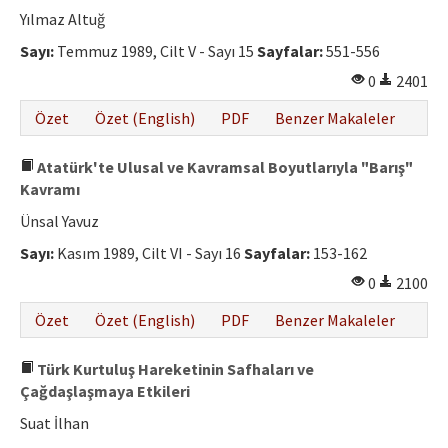
Yılmaz Altuğ
Sayı:
Temmuz 1989, Cilt V - Sayı 15
Sayfalar:
551-556
0
2401
Özet
Özet (English)
PDF
Benzer Makaleler
Atatürk'te Ulusal ve Kavramsal Boyutlarıyla "Barış"
Kavramı
Ünsal Yavuz
Sayı:
Kasım 1989, Cilt VI - Sayı 16
Sayfalar:
153-162
0
2100
Özet
Özet (English)
PDF
Benzer Makaleler
Türk Kurtuluş Hareketinin Safhaları ve
Çağdaşlaşmaya Etkileri
Suat İlhan