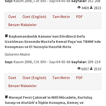
Sayı:
Kasım 2006, Cilt XXII - Sayı 64-65-66
Sayfalar:
161-208
4469
2823
Özet
Özet (English)
Tam Metin
PDF
Benzer Makaleler
Başkumandanlık Kanunu’nun Dördüncü Defa
Uzatılması Sırasında Mustafa Kemal Paşa’nın TBMM’nde
Konuşması ve El Yazısıyla Hazırlık Notu
Gülseren Akalın
Sayı:
Kasım 2006, Cilt XXII - Sayı 64-65-66
Sayfalar:
209-214
6007
2533
Özet
Özet (English)
Tam Metin
PDF
Benzer Makaleler
Mareşal Fevzi Çakmak’ın Millî Mücadele, Kurtuluş
Savaşı ve Atatürk’e İlişkin Konuşma, Demeç ve