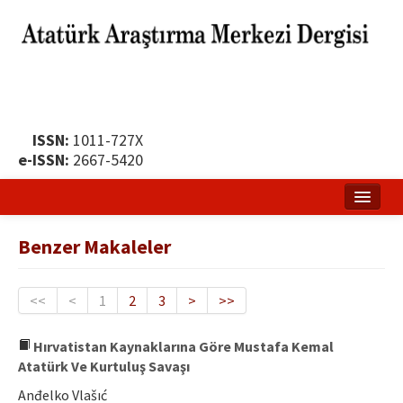
ISSN:
1011-727X
e-ISSN:
2667-5420
Ana Sayfa
Benzer Makaleler
Hakkında
Yayın Politikası
<<
<
1
2
3
>
>>
Dergi Kurulları
Hırvatistan Kaynaklarına Göre Mustafa Kemal
Atatürk Ve Kurtuluş Savaşı
Yayın İlkeleri
Anđelko Vlašıć