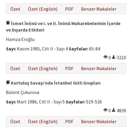
Özet
Özet (English)
PDF
Benzer Makaleler
İsmet İnönü ve I. ve II. İnönü Muharebelerinin İçerde
ve Dışarda Etkileri
Hamza Eroğlu
Sayı:
Kasım 1985, Cilt II - Sayı 4
Sayfalar:
65-84
0
3210
Özet
Özet (English)
PDF
Benzer Makaleler
Kurtuluş Savaşı’nda İstanbul Gizli Grupları
Bülent Çukurova
Sayı:
Mart 1986, Cilt II - Sayı 5
Sayfalar:
519-526
0
4839
Özet
Özet (English)
PDF
Benzer Makaleler