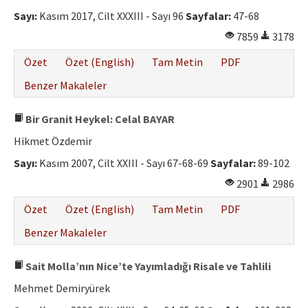
Etik İlkeler
Sayı:
Kasım 2017, Cilt XXXIII - Sayı 96
Sayfalar:
47-68
Yazar Rehberi
7859
3178
Hakem Rehberi
Özet
Özet (English)
Tam Metin
PDF
İletişim
Benzer Makaleler
Bir Granit Heykel: Celal BAYAR
Hikmet Özdemir
Sayı:
Kasım 2007, Cilt XXIII - Sayı 67-68-69
Sayfalar:
89-102
2901
2986
Özet
Özet (English)
Tam Metin
PDF
Benzer Makaleler
Sait Molla’nın Nice’te Yayımladığı Risale ve Tahlili
Mehmet Demiryürek