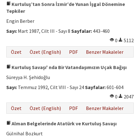
Kurtuluş’tan Sonra İzmir’de Yunan İşgal Dönemine
Tepkiler
Engin Berber
Sayı:
Mart 1987, Cilt III - Sayı 8
Sayfalar:
443-460
0
5112
Özet
Özet (English)
PDF
Benzer Makaleler
Kurtuluş Savaşı' nda Bir Vatandaşımızın Uçak Bağışı
Süreyya H. Şehidoğlu
Sayı:
Temmuz 1992, Cilt VIII - Sayı 24
Sayfalar:
601-604
0
2047
Özet
Özet (English)
PDF
Benzer Makaleler
Alman Belgelerinde Atatürk ve Kurtuluş Savaşı
Gülnihal Bozkurt