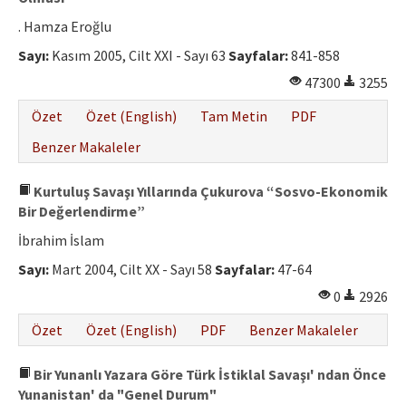
. Hamza Eroğlu
Sayı:
Kasım 2005, Cilt XXI - Sayı 63
Sayfalar:
841-858
47300
3255
Özet
Özet (English)
Tam Metin
PDF
Benzer Makaleler
Kurtuluş Savaşı Yıllarında Çukurova “Sosvo-Ekonomik
Bir Değerlendirme”
İbrahim İslam
Sayı:
Mart 2004, Cilt XX - Sayı 58
Sayfalar:
47-64
0
2926
Özet
Özet (English)
PDF
Benzer Makaleler
Bir Yunanlı Yazara Göre Türk İstiklal Savaşı' ndan Önce
Yunanistan' da "Genel Durum"