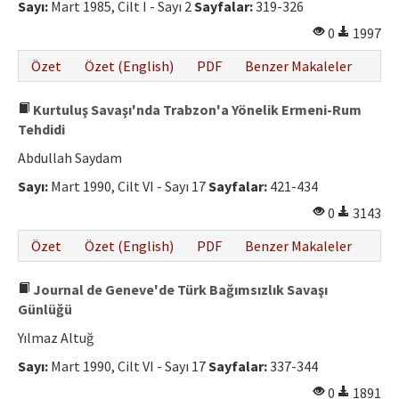
Sayı:
Mart 1985, Cilt I - Sayı 2
Sayfalar:
319-326
0
1997
Özet
Özet (English)
PDF
Benzer Makaleler
Kurtuluş Savaşı'nda Trabzon'a Yönelik Ermeni-Rum
Tehdidi
Abdullah Saydam
Sayı:
Mart 1990, Cilt VI - Sayı 17
Sayfalar:
421-434
0
3143
Özet
Özet (English)
PDF
Benzer Makaleler
Journal de Geneve'de Türk Bağımsızlık Savaşı
Günlüğü
Yılmaz Altuğ
Sayı:
Mart 1990, Cilt VI - Sayı 17
Sayfalar:
337-344
0
1891