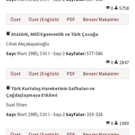
0
5758
Özet
Özet (English)
PDF
Benzer Makaleler
Atatürk, Millî Egemenlik ve Türk Çocuğu
Cihat Akçakayalıoğlu
Sayı:
Mart 1985, Cilt I - Sayı 2
Sayfalar:
577-586
0
2847
Özet
Özet (English)
PDF
Benzer Makaleler
Türk Kurtuluş Hareketinin Safhaları ve
Çağdaşlaşmaya Etkileri
Suat İlhan
Sayı:
Mart 1985, Cilt I - Sayı 2
Sayfalar:
319-326
0
1989
Özet
Özet (English)
PDF
Benzer Makaleler