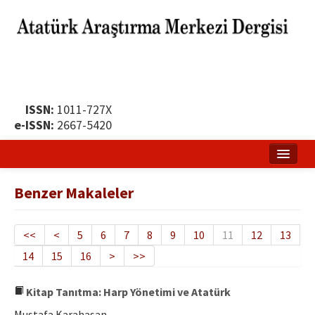
ISSN:
1011-727X
e-ISSN:
2667-5420
Ana Sayfa
Benzer Makaleler
Hakkında
Yayın Politikası
<<
<
5
6
7
8
9
10
11
12
13
14
15
16
>
>>
Dergi Kurulları
Yayın İlkeleri
Kitap Tanıtma: Harp Yönetimi ve Atatürk
Mustafa Karahasan