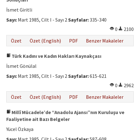
İsmet Giritli
Sayı:
Mart 1985, Cilt I - Sayı 2
Sayfalar:
335-340
0
2100
Özet
Özet (English)
PDF
Benzer Makaleler
Türk Kadını ve Kadın Hakları Kaynakçası
İsmet Gönülal
Sayı:
Mart 1985, Cilt I - Sayı 2
Sayfalar:
615-621
0
2962
Özet
Özet (English)
PDF
Benzer Makaleler
Millî Mücadele’de “Anadolu Ajansı”nın Kuruluşu ve
Faaliyetine ait Bazı Belgeler
Yücel Özkaya
Sayı:
Mart 1985, Cilt I - Sayı 2
Sayfalar:
587-608