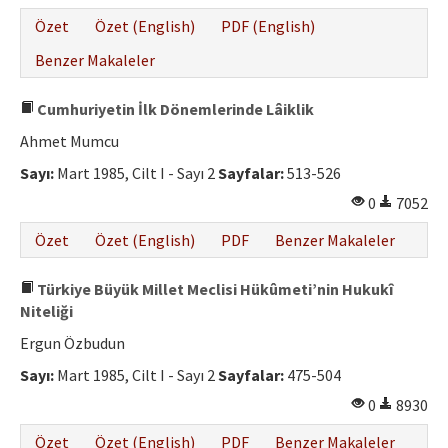
Özet
Özet (English)
PDF (English)
Benzer Makaleler
Cumhuriyetin İlk Dönemlerinde Lâiklik
Ahmet Mumcu
Sayı:
Mart 1985, Cilt I - Sayı 2
Sayfalar:
513-526
0
7052
Özet
Özet (English)
PDF
Benzer Makaleler
Türkiye Büyük Millet Meclisi Hükûmeti’nin Hukukî
Niteliği
Ergun Özbudun
Sayı:
Mart 1985, Cilt I - Sayı 2
Sayfalar:
475-504
0
8930
Özet
Özet (English)
PDF
Benzer Makaleler