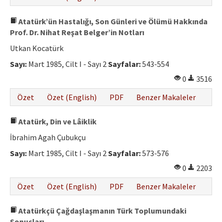
Atatürk’ün Hastalığı, Son Günleri ve Ölümü Hakkında
Prof. Dr. Nihat Reşat Belger’in Notları
Utkan Kocatürk
Sayı:
Mart 1985, Cilt I - Sayı 2
Sayfalar:
543-554
0
3516
Özet
Özet (English)
PDF
Benzer Makaleler
Atatürk, Din ve Lâiklik
İbrahim Agah Çubukçu
Sayı:
Mart 1985, Cilt I - Sayı 2
Sayfalar:
573-576
0
2203
Özet
Özet (English)
PDF
Benzer Makaleler
Atatürkçü Çağdaşlaşmanın Türk Toplumundaki
Sonuçları