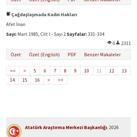
Çağdaşlaşmada Kadın Hakları
Afet İnan
Sayı:
Mart 1985, Cilt I - Sayı 2
Sayfalar:
331-334
0
2311
Özet
Özet (English)
PDF
Benzer Makaleler
<<
<
5
6
7
8
9
10
11
12
13
14
15
16
>
>>
Atatürk Araştırma Merkezi Başkanlığı
. 2026