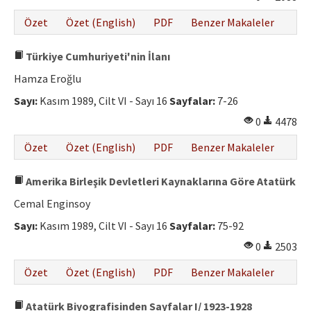
Özet
Özet (English)
PDF
Benzer Makaleler
Türkiye Cumhuriyeti'nin İlanı
Hamza Eroğlu
Sayı:
Kasım 1989, Cilt VI - Sayı 16
Sayfalar:
7-26
0
4478
Özet
Özet (English)
PDF
Benzer Makaleler
Amerika Birleşik Devletleri Kaynaklarına Göre Atatürk
Cemal Enginsoy
Sayı:
Kasım 1989, Cilt VI - Sayı 16
Sayfalar:
75-92
0
2503
Özet
Özet (English)
PDF
Benzer Makaleler
Atatürk Biyografisinden Sayfalar I/ 1923-1928