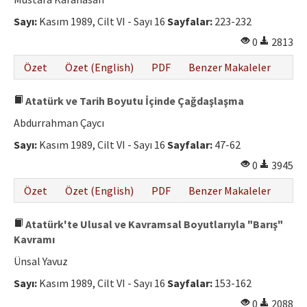
Etik İlkeler
Sayı:
Kasım 1989, Cilt VI - Sayı 16
Sayfalar:
223-232
Yazar Rehberi
0
2813
Hakem Rehberi
Özet
Özet (English)
PDF
Benzer Makaleler
İletişim
Atatürk ve Tarih Boyutu İçinde Çağdaşlaşma
Abdurrahman Çaycı
Sayı:
Kasım 1989, Cilt VI - Sayı 16
Sayfalar:
47-62
0
3945
Özet
Özet (English)
PDF
Benzer Makaleler
Atatürk'te Ulusal ve Kavramsal Boyutlarıyla "Barış"
Kavramı
Ünsal Yavuz
Sayı:
Kasım 1989, Cilt VI - Sayı 16
Sayfalar:
153-162
0
2088