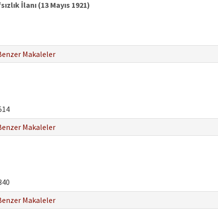
ızlık İlanı (13 Mayıs 1921)
Benzer Makaleler
514
Benzer Makaleler
340
Benzer Makaleler