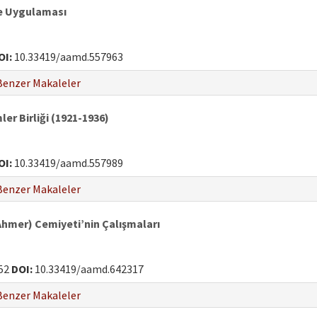
ve Uygulaması
OI:
10.33419/aamd.557963
Benzer Makaleler
ler Birliği (1921-1936)
OI:
10.33419/aamd.557989
Benzer Makaleler
Ahmer) Cemiyeti’nin Çalışmaları
52
DOI:
10.33419/aamd.642317
Benzer Makaleler