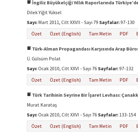
İngiliz Büyükelçiği Yıllık Raporlarında Türkiye’
Dilek Yiğit Yüksel
Sayı:
Mart 2011, Cilt XXVII - Sayı 79
Sayfalar:
97-130
Özet
Özet (English)
Tam Metin
PDF
Türk-Alman Propagandası Karşısında Arap Büro
Ü. Gülsüm Polat
Sayı:
Ocak 2010, Cilt XXVI - Sayı 76
Sayfalar:
97-132
Özet
Özet (English)
Tam Metin
PDF
Türk Tarihinin Seyrine Bir İşaret Levhası: Çanak
Murat Karataş
Sayı:
Ocak 2010, Cilt XXVI - Sayı 76
Sayfalar:
133-154
Özet
Özet (English)
Tam Metin
PDF