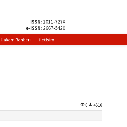
ISSN:
1011-727X
e-ISSN:
2667-5420
Hakem Rehberi
İletişim
0
4518