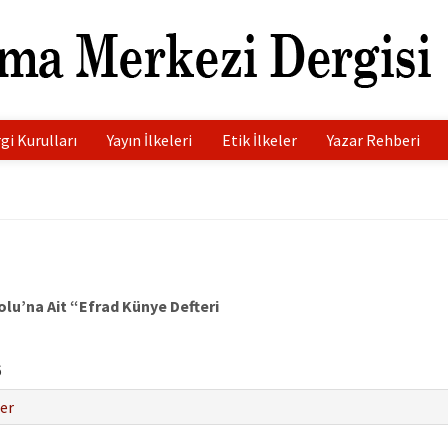
gi Kurulları
Yayın İlkeleri
Etik İlkeler
Yazar Rehberi
lu’na Ait “Efrad Künye Defteri
6
er