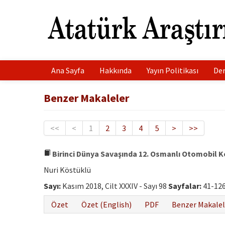
Ana Sayfa
Hakkında
Yayın Politikası
Der
Benzer Makaleler
<<
<
1
2
3
4
5
>
>>
Birinci Dünya Savaşında 12. Osmanlı Otomobil Ko
Nuri Köstüklü
Sayı:
Kasım 2018, Cilt XXXIV - Sayı 98
Sayfalar:
41-12
Özet
Özet (English)
PDF
Benzer Makalel