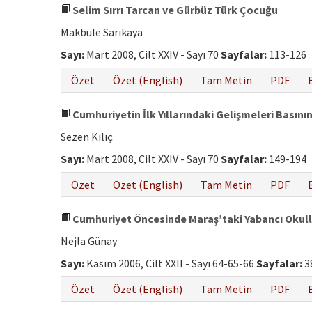
Selim Sırrı Tarcan ve Gürbüz Türk Çocuğu
Makbule Sarıkaya
Sayı:
Mart 2008, Cilt XXIV - Sayı 70
Sayfalar:
113-126
Özet
Özet (English)
Tam Metin
PDF
Cumhuriyetin İlk Yıllarındaki Gelişmeleri Basını
Sezen Kılıç
Sayı:
Mart 2008, Cilt XXIV - Sayı 70
Sayfalar:
149-194
Özet
Özet (English)
Tam Metin
PDF
Cumhuriyet Öncesinde Maraş’taki Yabancı Okull
Nejla Günay
Sayı:
Kasım 2006, Cilt XXII - Sayı 64-65-66
Sayfalar:
3
Özet
Özet (English)
Tam Metin
PDF