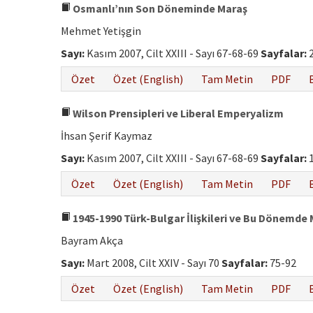
Osmanlı’nın Son Döneminde Maraş
Mehmet Yetişgin
Sayı:
Kasım 2007, Cilt XXIII - Sayı 67-68-69
Sayfalar:
2
Özet
Özet (English)
Tam Metin
PDF
Wilson Prensipleri ve Liberal Emperyalizm
İhsan Şerif Kaymaz
Sayı:
Kasım 2007, Cilt XXIII - Sayı 67-68-69
Sayfalar:
1
Özet
Özet (English)
Tam Metin
PDF
1945-1990 Türk-Bulgar İlişkileri ve Bu Dönemde 
Bayram Akça
Sayı:
Mart 2008, Cilt XXIV - Sayı 70
Sayfalar:
75-92
Özet
Özet (English)
Tam Metin
PDF