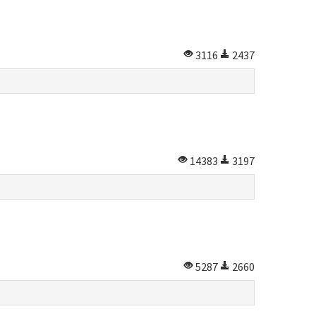
3116
2437
14383
3197
5287
2660