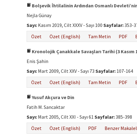
Bolşevik İhtilalinin Ardından Osmanlı Devleti’ni
Nejla Günay
Sayı:
Kasım 2019, Cilt XXXV - Sayı 100
Sayfalar:
353-3
Özet
Özet (English)
Tam Metin
PDF
Kronolojik Çanakkale Savaşları Tarihi (3 Kasım 1
Enis Şahin
Sayı:
Mart 2009, Cilt XXV - Sayı 73
Sayfalar:
107-164
Özet
Özet (English)
Tam Metin
PDF
Yusuf Akçura ve Din
Fatih M. Sancaktar
Sayı:
Mart 2005, Cilt XXI - Sayı 61
Sayfalar:
385-398
Özet
Özet (English)
PDF
Benzer Makalel