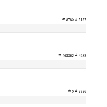
8780
3137
468362
4938
0
3936