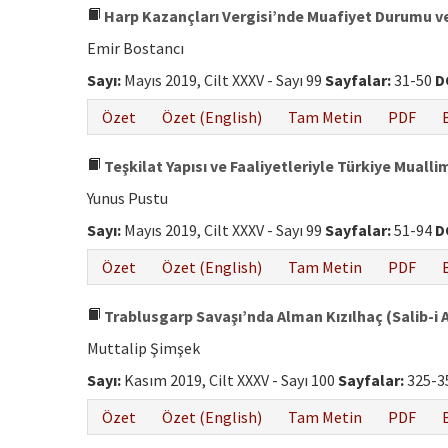
Harp Kazançları Vergisi’nde Muafiyet Durumu 
Emir Bostancı
Sayı:
Mayıs 2019, Cilt XXXV - Sayı 99
Sayfalar:
31-50
D
Özet
Özet (English)
Tam Metin
PDF
Teşkilat Yapısı ve Faaliyetleriyle Türkiye Muallim
Yunus Pustu
Sayı:
Mayıs 2019, Cilt XXXV - Sayı 99
Sayfalar:
51-94
D
Özet
Özet (English)
Tam Metin
PDF
Trablusgarp Savaşı’nda Alman Kızılhaç (Salib-i 
Muttalip Şimşek
Sayı:
Kasım 2019, Cilt XXXV - Sayı 100
Sayfalar:
325-3
Özet
Özet (English)
Tam Metin
PDF