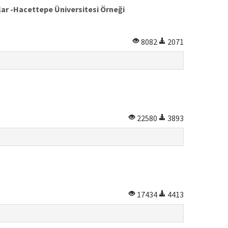
lar -Hacettepe Üniversitesi Örneği
8082
2071
22580
3893
17434
4413