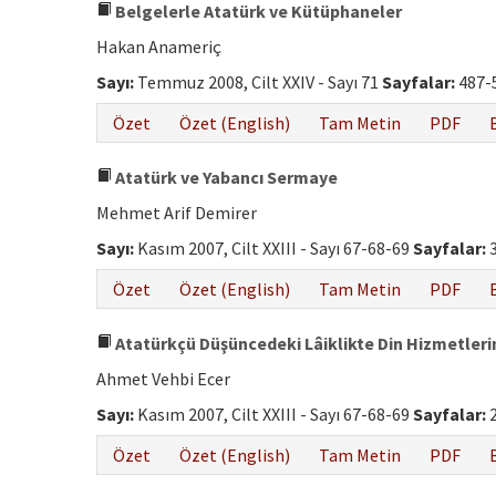
Belgelerle Atatürk ve Kütüphaneler
Hakan Anameriç
Sayı:
Temmuz 2008, Cilt XXIV - Sayı 71
Sayfalar:
487-
Özet
Özet (English)
Tam Metin
PDF
Atatürk ve Yabancı Sermaye
Mehmet Arif Demirer
Sayı:
Kasım 2007, Cilt XXIII - Sayı 67-68-69
Sayfalar:
3
Özet
Özet (English)
Tam Metin
PDF
Atatürkçü Düşüncedeki Lâiklikte Din Hizmetlerin
Ahmet Vehbi Ecer
Sayı:
Kasım 2007, Cilt XXIII - Sayı 67-68-69
Sayfalar:
2
Özet
Özet (English)
Tam Metin
PDF