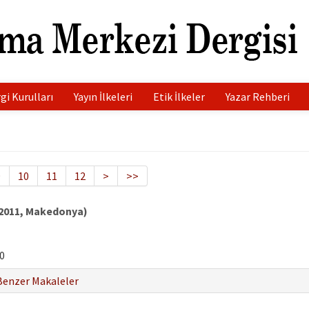
gi Kurulları
Yayın İlkeleri
Etik İlkeler
Yazar Rehberi
9
10
11
12
>
>>
m 2011, Makedonya)
0
Benzer Makaleler