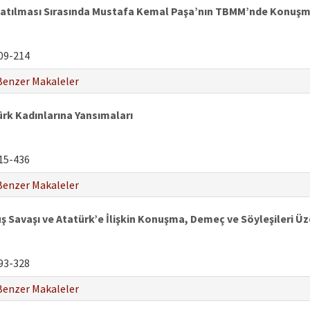
ılması Sırasında Mustafa Kemal Paşa’nın TBMM’nde Konuşması 
09-214
Benzer Makaleler
Türk Kadınlarına Yansımaları
15-436
Benzer Makaleler
ş Savaşı ve Atatürk’e İlişkin Konuşma, Demeç ve Söyleşileri Üz
93-328
Benzer Makaleler