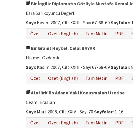
Bir İngiliz Diplomatın Gözüyle Mustafa Kemal A
Esra Sarıkoyuncu Değerli
Sayı:
Kasım 2007, Cilt XXIII - Sayı 67-68-69
Sayfalar:
1
Özet
Özet (English)
Tam Metin
PDF
Bir Granit Heykel: Celal BAYAR
Hikmet Özdemir
Sayı:
Kasım 2007, Cilt XXIII - Sayı 67-68-69
Sayfalar:
8
Özet
Özet (English)
Tam Metin
PDF
Atatürk’ün Adana’daki Konuşmaları Üzerine
Cezmi Eraslan
Sayı:
Mart 2008, Cilt XXIV - Sayı 70
Sayfalar:
1-16
Özet
Özet (English)
Tam Metin
PDF