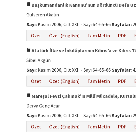
Başkumandanlık Kanunu’nun Dördüncü Defa Uzat
Gülseren Akalın
Sayı:
Kasım 2006, Cilt XXII - Sayı 64-65-66
Sayfalar:
2
Özet
Özet (English)
Tam Metin
PDF
Atatürk İlke ve İnkılâplarının Kıbrıs’a ve Kıbrıs 
Sibel Akgün
Sayı:
Kasım 2006, Cilt XXII - Sayı 64-65-66
Sayfalar:
4
Özet
Özet (English)
Tam Metin
PDF
Mareşal Fevzi Çakmak’ın Millî Mücadele, Kurtulu
Derya Genç Acar
Sayı:
Kasım 2006, Cilt XXII - Sayı 64-65-66
Sayfalar:
2
Özet
Özet (English)
Tam Metin
PDF