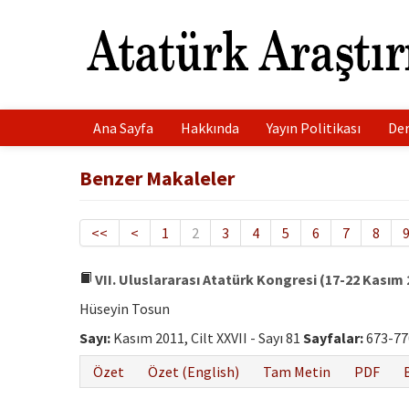
Ana Sayfa
Hakkında
Yayın Politikası
Der
Benzer Makaleler
<<
<
1
2
3
4
5
6
7
8
VII. Uluslararası Atatürk Kongresi (17-22 Kası
Hüseyin Tosun
Sayı:
Kasım 2011, Cilt XXVII - Sayı 81
Sayfalar:
673-77
Özet
Özet (English)
Tam Metin
PDF