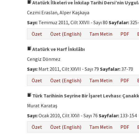
Atatürk İlkeleri ve İnkılap Tarihi Dersi’nin Uyg
Cezmi Eraslan, Alper Kaşkaya
Sayı:
Temmuz 2011, Cilt XXVII - Sayı 80
Sayfalar:
325
Özet
Özet (English)
Tam Metin
PDF
Atatürk ve Harf İnkılâbı
Cengiz Dönmez
Sayı:
Mart 2011, Cilt XXVII - Sayı 79
Sayfalar:
37-70
Özet
Özet (English)
Tam Metin
PDF
Türk Tarihinin Seyrine Bir İşaret Levhası: Çanak
Murat Karataş
Sayı:
Ocak 2010, Cilt XXVI - Sayı 76
Sayfalar:
133-154
Özet
Özet (English)
Tam Metin
PDF