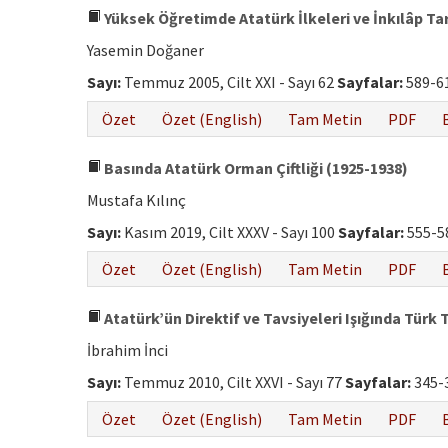
Yüksek Öğretimde Atatürk İlkeleri ve İnkılâp Tar
Yasemin Doğaner
Sayı:
Temmuz 2005, Cilt XXI - Sayı 62
Sayfalar:
589-6
Özet
Özet (English)
Tam Metin
PDF
Basında Atatürk Orman Çiftliği (1925-1938)
Mustafa Kılınç
Sayı:
Kasım 2019, Cilt XXXV - Sayı 100
Sayfalar:
555-5
Özet
Özet (English)
Tam Metin
PDF
Atatürk’ün Direktif ve Tavsiyeleri Işığında Türk
İbrahim İnci
Sayı:
Temmuz 2010, Cilt XXVI - Sayı 77
Sayfalar:
345-
Özet
Özet (English)
Tam Metin
PDF