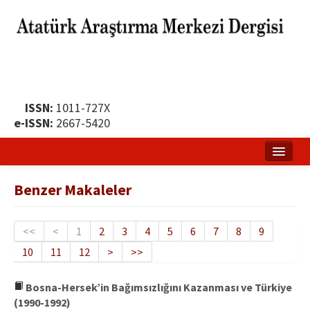
ISSN:
1011-727X
e-ISSN:
2667-5420
Ana Sayfa
Benzer Makaleler
Hakkında
Yayın Politikası
<<
<
1
2
3
4
5
6
7
8
9
10
11
12
>
>>
Dergi Kurulları
Yayın İlkeleri
Bosna-Hersek’in Bağımsızlığını Kazanması ve Türkiye
(1990-1992)