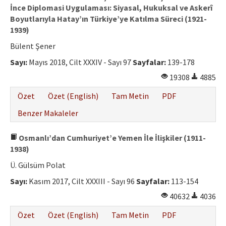
İnce Diplomasi Uygulaması: Siyasal, Hukuksal ve Askerî
Boyutlarıyla Hatay’ın Türkiye’ye Katılma Süreci (1921-
1939)
Bülent Şener
Sayı:
Mayıs 2018, Cilt XXXIV - Sayı 97
Sayfalar:
139-178
19308
4885
Özet
Özet (English)
Tam Metin
PDF
Benzer Makaleler
Osmanlı’dan Cumhuriyet’e Yemen İle İlişkiler (1911-
1938)
Ü. Gülsüm Polat
Sayı:
Kasım 2017, Cilt XXXIII - Sayı 96
Sayfalar:
113-154
40632
4036
Özet
Özet (English)
Tam Metin
PDF