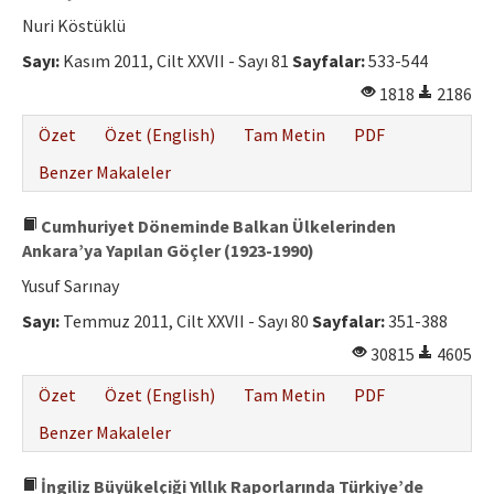
Nuri Köstüklü
Sayı:
Kasım 2011, Cilt XXVII - Sayı 81
Sayfalar:
533-544
1818
2186
Özet
Özet (English)
Tam Metin
PDF
Benzer Makaleler
Cumhuriyet Döneminde Balkan Ülkelerinden
Ankara’ya Yapılan Göçler (1923-1990)
Yusuf Sarınay
Sayı:
Temmuz 2011, Cilt XXVII - Sayı 80
Sayfalar:
351-388
30815
4605
Özet
Özet (English)
Tam Metin
PDF
Benzer Makaleler
İngiliz Büyükelçiği Yıllık Raporlarında Türkiye’de