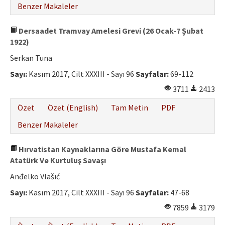
Benzer Makaleler
Dersaadet Tramvay Amelesi Grevi (26 Ocak-7 Şubat
1922)
Serkan Tuna
Sayı:
Kasım 2017, Cilt XXXIII - Sayı 96
Sayfalar:
69-112
3711
2413
Özet
Özet (English)
Tam Metin
PDF
Benzer Makaleler
Hırvatistan Kaynaklarına Göre Mustafa Kemal
Atatürk Ve Kurtuluş Savaşı
Anđelko Vlašıć
Sayı:
Kasım 2017, Cilt XXXIII - Sayı 96
Sayfalar:
47-68
7859
3179