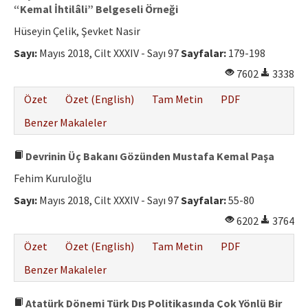
“Kemal İhtilâli” Belgeseli Örneği
Hüseyin Çelik, Şevket Nasir
Sayı:
Mayıs 2018, Cilt XXXIV - Sayı 97
Sayfalar:
179-198
7602
3338
Özet
Özet (English)
Tam Metin
PDF
Benzer Makaleler
Devrinin Üç Bakanı Gözünden Mustafa Kemal Paşa
Fehim Kuruloğlu
Sayı:
Mayıs 2018, Cilt XXXIV - Sayı 97
Sayfalar:
55-80
6202
3764
Özet
Özet (English)
Tam Metin
PDF
Benzer Makaleler
Atatürk Dönemi Türk Dış Politikasında Çok Yönlü Bir