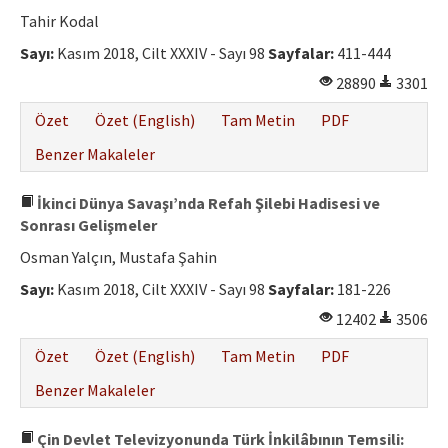
Etik İlkeler
Tahir Kodal
Yazar Rehberi
Sayı:
Kasım 2018, Cilt XXXIV - Sayı 98
Sayfalar:
411-444
28890
3301
Hakem Rehberi
Özet
Özet (English)
Tam Metin
PDF
İletişim
Benzer Makaleler
İkinci Dünya Savaşı’nda Refah Şilebi Hadisesi ve
Sonrası Gelişmeler
Osman Yalçın, Mustafa Şahin
Sayı:
Kasım 2018, Cilt XXXIV - Sayı 98
Sayfalar:
181-226
12402
3506
Özet
Özet (English)
Tam Metin
PDF
Benzer Makaleler
Çin Devlet Televizyonunda Türk İnkilâbının Temsili: