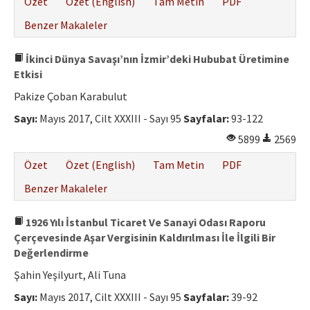
Özet
Özet (English)
Tam Metin
PDF
Benzer Makaleler
İkinci Dünya Savaşı’nın İzmir’deki Hububat Üretimine
Etkisi
Pakize Çoban Karabulut
Sayı:
Mayıs 2017, Cilt XXXIII - Sayı 95
Sayfalar:
93-122
5899
2569
Özet
Özet (English)
Tam Metin
PDF
Benzer Makaleler
1926 Yılı İstanbul Ticaret Ve Sanayi Odası Raporu
Çerçevesinde Aşar Vergisinin Kaldırılması İle İlgili Bir
Değerlendirme
Şahin Yeşilyurt, Ali Tuna
Sayı:
Mayıs 2017, Cilt XXXIII - Sayı 95
Sayfalar:
39-92