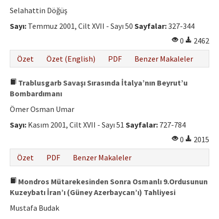
Etik İlkeler
Selahattin Döğüş
Yazar Rehberi
Sayı:
Temmuz 2001, Cilt XVII - Sayı 50
Sayfalar:
327-344
0
2462
Hakem Rehberi
Özet
Özet (English)
PDF
Benzer Makaleler
İletişim
Trablusgarb Savaşı Sırasında İtalya’nın Beyrut’u
Bombardımanı
Ömer Osman Umar
Sayı:
Kasım 2001, Cilt XVII - Sayı 51
Sayfalar:
727-784
0
2015
Özet
PDF
Benzer Makaleler
Mondros Mütarekesinden Sonra Osmanlı 9.Ordusunun
Kuzeybatı İran’ı (Güney Azerbaycan’ı) Tahliyesi
Mustafa Budak