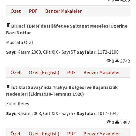
Özet
PDF
Benzer Makaleler
Birinci TBMM’de Hilâfet ve Saltanat Meselesi Üzerine
Bazı Notlar
Mustafa Oral
Sayı:
Kasım 2003, Cilt XIX - Sayı 57
Sayfalar:
1172-1190
0
3748
Özet
Özet (English)
PDF
Benzer Makaleler
İstiklal Savaşı'nda Trakya Bölgesi ve Başarısızlık
Nedenleri (Ekim1918-Temmuz 1920)
Zülal Keleş
Sayı:
Kasım 2003, Cilt XIX - Sayı 57
Sayfalar:
1017-1042
0
2492
Özet
Özet (English)
PDF
Benzer Makaleler