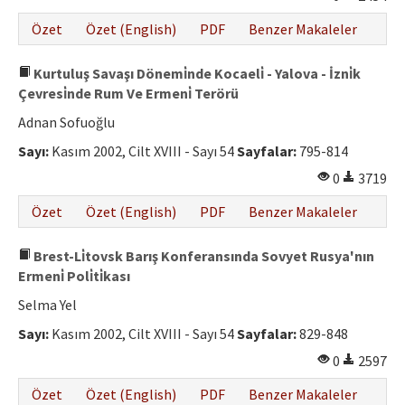
Özet
Özet (English)
PDF
Benzer Makaleler
Kurtuluş Savaşı Dönemi̇nde Kocaeli̇ - Yalova - İzni̇k
Çevresi̇nde Rum Ve Ermeni̇ Terörü
Adnan Sofuoğlu
Sayı:
Kasım 2002, Cilt XVIII - Sayı 54
Sayfalar:
795-814
0
3719
Özet
Özet (English)
PDF
Benzer Makaleler
Brest-Li̇tovsk Barış Konferansında Sovyet Rusya'nın
Ermeni̇ Poli̇ti̇kası
Selma Yel
Sayı:
Kasım 2002, Cilt XVIII - Sayı 54
Sayfalar:
829-848
0
2597
Özet
Özet (English)
PDF
Benzer Makaleler