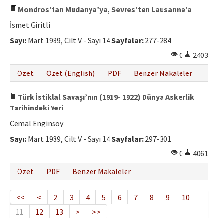
Mondros’tan Mudanya’ya, Sevres’ten Lausanne’a
İsmet Giritli
Sayı:
Mart 1989, Cilt V - Sayı 14
Sayfalar:
277-284
0
2403
Özet
Özet (English)
PDF
Benzer Makaleler
Türk İstiklal Savaşı’nın (1919- 1922) Dünya Askerlik
Tarihindeki Yeri
Cemal Enginsoy
Sayı:
Mart 1989, Cilt V - Sayı 14
Sayfalar:
297-301
0
4061
Özet
PDF
Benzer Makaleler
<<
<
2
3
4
5
6
7
8
9
10
11
12
13
>
>>