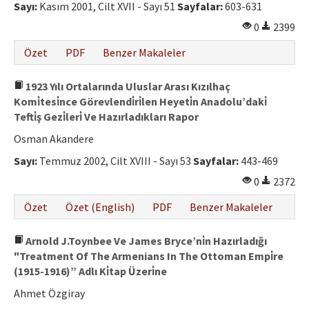
Sayı:
Kasım 2001, Cilt XVII - Sayı 51
Sayfalar:
603-631
0
2399
Özet
PDF
Benzer Makaleler
1923 Yılı Ortalarında Uluslar Arası Kızılhaç
Komi̇tesi̇nce Görevlendi̇ri̇len Heyeti̇n Anadolu’daki̇
Tefti̇ş Gezi̇leri̇ Ve Hazırladıkları Rapor
Osman Akandere
Sayı:
Temmuz 2002, Cilt XVIII - Sayı 53
Sayfalar:
443-469
0
2372
Özet
Özet (English)
PDF
Benzer Makaleler
Arnold J.Toynbee Ve James Bryce’ni̇n Hazırladığı
"Treatment Of The Armenians In The Ottoman Empi̇re
(1915-1916)” Adlı Ki̇tap Üzeri̇ne
Ahmet Özgiray