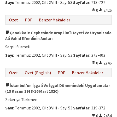
Sayı:
Temmuz 2002, Cilt XVIII - Sayı 53
Sayfalar:
713-727
0
2426
Özet
PDF
Benzer Makaleler
Çanakkale Cephesi̇nde Arap İlmî Heyeti̇ Ve Uryani̇zade
Ali̇ Vahi̇d Efendi̇ni̇n Anıları
Serpil Sürmeli
Sayı:
Temmuz 2002, Cilt XVIII - Sayı 53
Sayfalar:
373-403
0
2746
Özet
Özet (English)
PDF
Benzer Makaleler
İstanbul’un İşgali̇ Ve İşgal Dönemi̇ndeki̇ Uygulamalar
(13 Kasim 1918-16 Mart 1920)
Zekeriya Türkmen
Sayı:
Temmuz 2002, Cilt XVIII - Sayı 53
Sayfalar:
319-372
0
2454