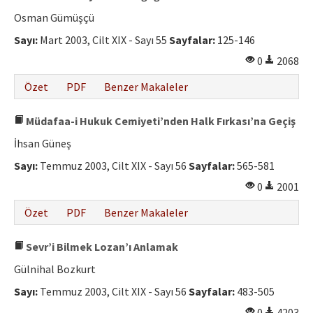
Osman Gümüşçü
Sayı:
Mart 2003, Cilt XIX - Sayı 55
Sayfalar:
125-146
0
2068
Özet
PDF
Benzer Makaleler
Müdafaa-i Hukuk Cemiyeti’nden Halk Fırkası’na Geçiş
İhsan Güneş
Sayı:
Temmuz 2003, Cilt XIX - Sayı 56
Sayfalar:
565-581
0
2001
Özet
PDF
Benzer Makaleler
Sevr’i Bilmek Lozan’ı Anlamak
Gülnihal Bozkurt
Sayı:
Temmuz 2003, Cilt XIX - Sayı 56
Sayfalar:
483-505
0
4203