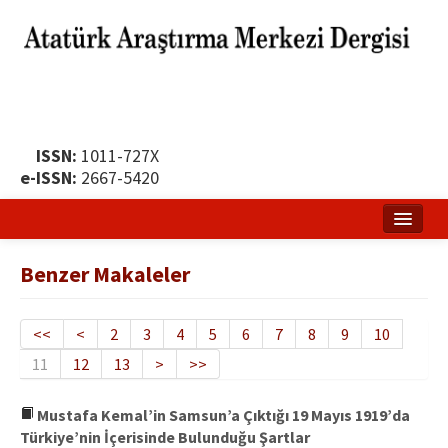
ISSN:
1011-727X
e-ISSN:
2667-5420
Ana Sayfa
Benzer Makaleler
Hakkında
Yayın Politikası
<<
<
2
3
4
5
6
7
8
9
10
11
12
13
>
>>
Dergi Kurulları
Yayın İlkeleri
Mustafa Kemal’in Samsun’a Çıktığı 19 Mayıs 1919’da
Türkiye’nin İçerisinde Bulunduğu Şartlar