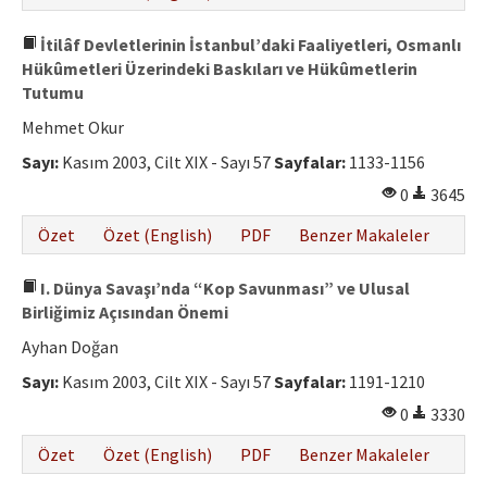
İtilâf Devletlerinin İstanbul’daki Faaliyetleri, Osmanlı
Hükûmetleri Üzerindeki Baskıları ve Hükûmetlerin
Tutumu
Mehmet Okur
Sayı:
Kasım 2003, Cilt XIX - Sayı 57
Sayfalar:
1133-1156
0
3645
Özet
Özet (English)
PDF
Benzer Makaleler
I. Dünya Savaşı’nda “Kop Savunması” ve Ulusal
Birliğimiz Açısından Önemi
Ayhan Doğan
Sayı:
Kasım 2003, Cilt XIX - Sayı 57
Sayfalar:
1191-1210
0
3330
Özet
Özet (English)
PDF
Benzer Makaleler