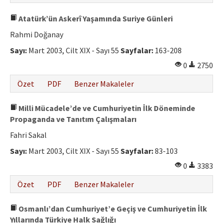
Atatürk’ün Askerî Yaşamında Suriye Günleri
Rahmi Doğanay
Sayı:
Mart 2003, Cilt XIX - Sayı 55
Sayfalar:
163-208
0
2750
Özet
PDF
Benzer Makaleler
Milli Mücadele’de ve Cumhuriyetin İlk Döneminde
Propaganda ve Tanıtım Çalışmaları
Fahri Sakal
Sayı:
Mart 2003, Cilt XIX - Sayı 55
Sayfalar:
83-103
0
3383
Özet
PDF
Benzer Makaleler
Osmanlı’dan Cumhuriyet’e Geçiş ve Cumhuriyetin İlk
Yıllarında Türkiye Halk Sağlığı