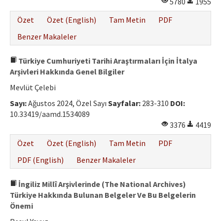
5780
1955
Özet
Özet (English)
Tam Metin
PDF
Benzer Makaleler
Türkiye Cumhuriyeti Tarihi Araştırmaları İçin İtalya
Arşivleri Hakkında Genel Bilgiler
Mevlüt Çelebi
Sayı:
Ağustos 2024, Özel Sayı
Sayfalar:
283-310
DOI:
10.33419/aamd.1534089
3376
4419
Özet
Özet (English)
Tam Metin
PDF
PDF (English)
Benzer Makaleler
İngiliz Millî Arşivlerinde (The National Archives)
Türkiye Hakkında Bulunan Belgeler Ve Bu Belgelerin
Önemi