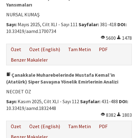
Yansımaları
NURSAL KUMAŞ
Sayı:
Mayıs 2025, Cilt XLI - Sayı 111
Sayfalar:
381-418
DOI:
10.33419/aamd.1700734
5600
1478
Özet
Özet (English)
Tam Metin
PDF
Benzer Makaleler
Çanakkale Muharebelerinde Mustafa Kemal’in
(Atatürk) Siper Savaşına Yönelik Emirlerinin Analizi
NECDET ÖZ
Sayı:
Kasım 2025, Cilt XLI - Sayı 112
Sayfalar:
431-488
DOI:
10.33419/aamd.1832448
8382
1803
Özet
Özet (English)
Tam Metin
PDF
Benzer Makaleler