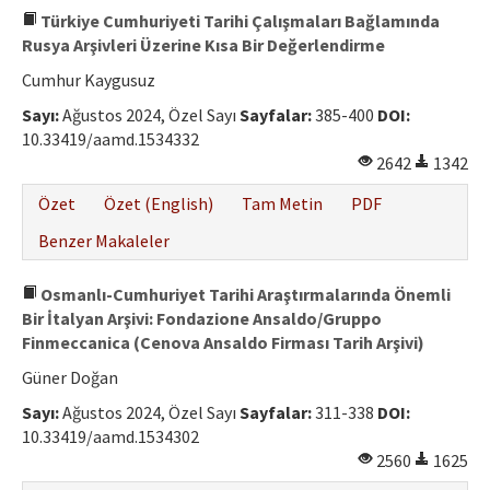
Türkiye Cumhuriyeti Tarihi Çalışmaları Bağlamında
Rusya Arşivleri Üzerine Kısa Bir Değerlendirme
Cumhur Kaygusuz
Sayı:
Ağustos 2024, Özel Sayı
Sayfalar:
385-400
DOI:
10.33419/aamd.1534332
2642
1342
Özet
Özet (English)
Tam Metin
PDF
Benzer Makaleler
Osmanlı-Cumhuriyet Tarihi Araştırmalarında Önemli
Bir İtalyan Arşivi: Fondazione Ansaldo/Gruppo
Finmeccanica (Cenova Ansaldo Firması Tarih Arşivi)
Güner Doğan
Sayı:
Ağustos 2024, Özel Sayı
Sayfalar:
311-338
DOI:
10.33419/aamd.1534302
2560
1625