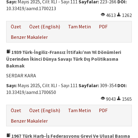
Sayı:
Mayıs 2025, Cilt XLI - Sayı 111
Sayfalar:
223-266
DOI:
10.33419/aamd.1700213
4613
1262
Özet
Özet (English)
Tam Metin
PDF
Benzer Makaleler
1939 Türk-İngiliz-Fransız İttifakı’nın Yıl Dönümleri
Üzerinden İkinci Dünya Savaşı Türk Dış Politikasına
Bakmak
SERDAR KARA
Sayı:
Mayıs 2025, Cilt XLI - Sayı 111
Sayfalar:
309-354
DOI:
10.33419/aamd.1700650
9043
1565
Özet
Özet (English)
Tam Metin
PDF
Benzer Makaleler
1967 Türk Harb-İş Federasyonu Grevi Ve Ulusal Basına