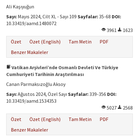
Etik İlkeler
Ali Kaşıyuğun
Yazar Rehberi
Sayı:
Mayıs 2024, Cilt XL - Sayı 109
Sayfalar:
35-68
DOI:
10.33419/aamd.1480072
Hakem Rehberi
3961
1623
İletişim
Özet
Özet (English)
Tam Metin
PDF
Benzer Makaleler
Vatikan Arşivleri’nde Osmanlı Devleti Ve Türkiye
Cumhuriyeti Tarihinin Araştırılması
Canan Parmaksızoğlu Aksoy
Sayı:
Ağustos 2024, Özel Sayı
Sayfalar:
339-356
DOI:
10.33419/aamd.1534353
5027
2568
Özet
Özet (English)
Tam Metin
PDF
Benzer Makaleler