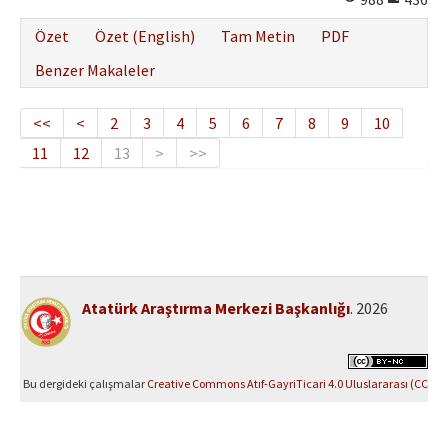
Özet
Özet (English)
Tam Metin
PDF
Benzer Makaleler
<<
<
2
3
4
5
6
7
8
9
10
11
12
13
>
>>
Atatürk Araştırma Merkezi Başkanlığı
. 2026
Bu dergideki çalışmalar
Creative Commons Atıf-GayriTicari 4.0 Uluslararası (CC
BY-NC 4.0)
ile lisanslanmıştır.