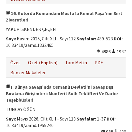
16. Kolordu Kumandanı Mustafa Kemal Paşa’nın Siirt
Ziyaretleri
YAKUP İSKENDER ÇEÇEN
Sayı:
Kasım 2025, Cilt XLI - Sayı 112
Sayfalar:
489-523
DOI:
10.33419/aamd.1832465
4886
1937
Özet
Özet (English)
Tam Metin
PDF
Benzer Makaleler
I. Dünya Savaşı’nda Osmanlı Devleti’ni Savaş Dışı
Bırakma Girişimleri: Münferit Sulh Teklifleri Ve Darbe
Teşebbüsleri
TUNCAY ÖĞÜN
Sayı:
Mayıs 2026, Cilt XLII - Sayı 113
Sayfalar:
1-37
DOI:
10.33419/aamd.1959240
988
436