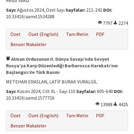
Resul Yavuz
Sayı:
Ağustos 2024, Özel Sayı
Sayfalar:
211-242
DOI:
10.33419/aamd.1534288
7797
2274
Özet
Özet (English)
Tam Metin
PDF
Benzer Makaleler
Alman Ordusunun II. Dünya Savaşı’nda Sovyet
Rusya’ya Karşı Düzenlediği Barbarossa Harekatı’nın
Başlangıcı Ve Türk Basını
METEHAN ERASLAN, LATİF BURAK VURALGİL
Sayı:
Kasım 2024, Cilt XL - Sayı 110
Sayfalar:
605-640
DOI:
10.33419/aamd.1577716
13988
4425
Özet
Özet (English)
Tam Metin
PDF
Benzer Makaleler