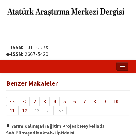
ISSN:
1011-727X
e-ISSN:
2667-5420
Ana Sayfa
Benzer Makaleler
Hakkında
Yayın Politikası
<<
<
2
3
4
5
6
7
8
9
10
11
12
13
>
>>
Dergi Kurulları
Yayın İlkeleri
Yarım Kalmış Bir Eğitim Projesi: Heybeliada
Sebil’ürreşad Mekteb-i İptidaisi