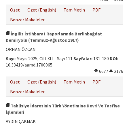
Özet
Özet (English)
Tam Metin
PDF
Benzer Makaleler
İngiliz İstihbarat Raporlarında Berlinbağdat
Demiryolu (Temmuz-Ağustos 1917)
ORHAN ÖZCAN
Sayı:
Mayıs 2025, Cilt XLI - Sayı 111
Sayfalar:
131-180
DOI:
10.33419/aamd.1700065
6677
2176
Özet
Özet (English)
Tam Metin
PDF
Benzer Makaleler
Tahlisiye İdaresinin Türk Yönetimine Devri Ve Tasfiye
İşlemleri
AYDIN ÇAKMAK