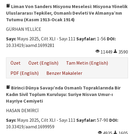
Liman Von Sanders Misyonu Meselesi: Misyona Yönelik
Uluslararası Tepkiler, Osmanlı Devleti Ve Almanya’nın
Tutumu (Kasım 1913-Ocak 1914)
GÜRHAN YELLİCE
Sayı:
Mayıs 2025, Cilt XLI - Sayı 111
Sayfalar:
1-56
DOI:
10.33419/aamd.1699281
11449
3590
Özet
Özet (English)
Tam Metin (English)
PDF (English)
Benzer Makaleler
Birinci Dünya Savaşı’nda Osmanlı Topraklarında Bir
Kadın Sivil Toplum Kuruluşu: Suriye Nisvan Umur-ı
Hayriye Cemiyeti
HASAN DEMİRCİ
Sayı:
Mayıs 2025, Cilt XLI - Sayı 111
Sayfalar:
57-90
DOI:
10.33419/aamd.1699959
4935
1605