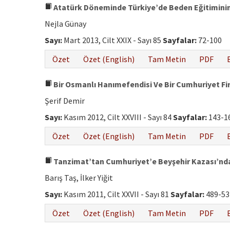
Atatürk Döneminde Türkiye’de Beden Eğitiminin
Nejla Günay
Sayı:
Mart 2013, Cilt XXIX - Sayı 85
Sayfalar:
72-100
Özet
Özet (English)
Tam Metin
PDF
Bir Osmanlı Hanımefendisi Ve Bir Cumhuriyet Fir
Şerif Demir
Sayı:
Kasım 2012, Cilt XXVIII - Sayı 84
Sayfalar:
143-1
Özet
Özet (English)
Tam Metin
PDF
Tanzimat’tan Cumhuriyet’e Beyşehir Kazası’nd
Barış Taş, İlker Yiğit
Sayı:
Kasım 2011, Cilt XXVII - Sayı 81
Sayfalar:
489-53
Özet
Özet (English)
Tam Metin
PDF