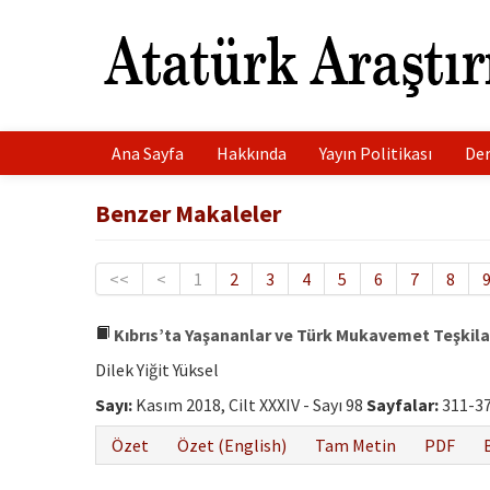
Ana Sayfa
Hakkında
Yayın Politikası
Der
Benzer Makaleler
<<
<
1
2
3
4
5
6
7
8
Kıbrıs’ta Yaşananlar ve Türk Mukavemet Teşkila
Dilek Yiğit Yüksel
Sayı:
Kasım 2018, Cilt XXXIV - Sayı 98
Sayfalar:
311-3
Özet
Özet (English)
Tam Metin
PDF