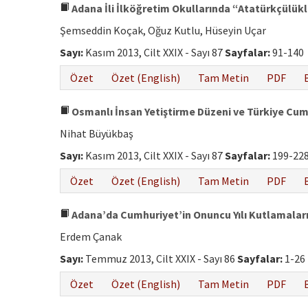
Adana İli İlköğretim Okullarında “Atatürkçülükl
Şemseddin Koçak, Oğuz Kutlu, Hüseyin Uçar
Sayı:
Kasım 2013, Cilt XXIX - Sayı 87
Sayfalar:
91-140
Özet
Özet (English)
Tam Metin
PDF
Osmanlı İnsan Yetiştirme Düzeni ve Türkiye Cumh
Nihat Büyükbaş
Sayı:
Kasım 2013, Cilt XXIX - Sayı 87
Sayfalar:
199-22
Özet
Özet (English)
Tam Metin
PDF
Adana’da Cumhuriyet’in Onuncu Yılı Kutlamalar
Erdem Çanak
Sayı:
Temmuz 2013, Cilt XXIX - Sayı 86
Sayfalar:
1-26
Özet
Özet (English)
Tam Metin
PDF