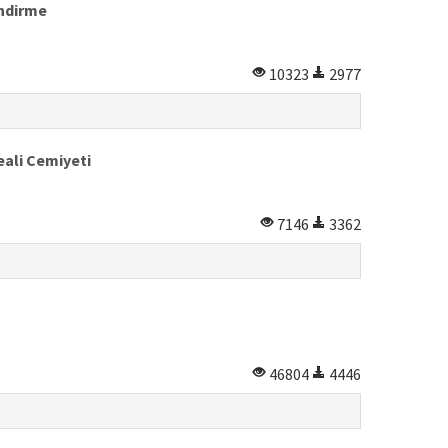
endirme
10323
2977
eali Cemiyeti
7146
3362
46804
4446