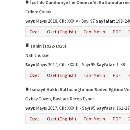
İçel’de Cumhuriyet’in Onuncu Yıl Kutlamaları v
Erdem Çanak
Sayı:
Mayıs 2018, Cilt XXXIV - Sayı 97
Sayfalar:
199-24
Özet
Özet (English)
Tam Metin
PDF
Tanin (1922-1925)
Nahit Yüksel
Sayı:
Mayıs 2017, Cilt XXXIII - Sayı 95
Sayfalar:
1-38
Özet
Özet (English)
Tam Metin
PDF
Ismayıl Hakkı Baltacıoğlu’nun Beden Eğitimi Ve S
Özbay Güven, Baybars Recep Eynur
Sayı:
Mayıs 2017, Cilt XXXIII - Sayı 95
Sayfalar:
161-17
Özet
Özet (English)
Tam Metin
PDF