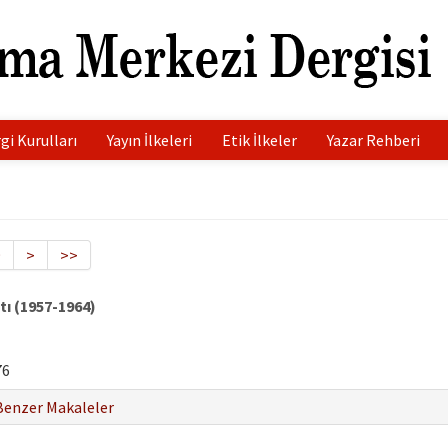
gi Kurulları
Yayın İlkeleri
Etik İlkeler
Yazar Rehberi
9
>
>>
tı (1957-1964)
76
Benzer Makaleler