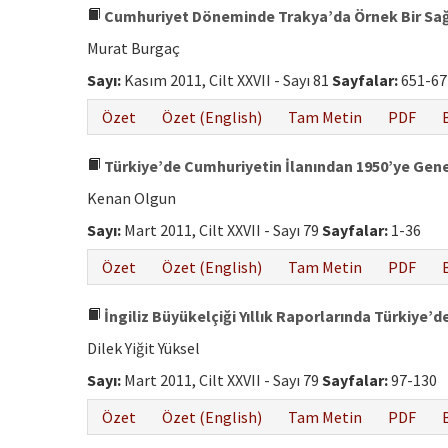
Cumhuriyet Döneminde Trakya’da Örnek Bir Sağ
Murat Burgaç
Sayı:
Kasım 2011, Cilt XXVII - Sayı 81
Sayfalar:
651-67
Özet
Özet (English)
Tam Metin
PDF
Türkiye’de Cumhuriyetin İlanından 1950’ye Gen
Kenan Olgun
Sayı:
Mart 2011, Cilt XXVII - Sayı 79
Sayfalar:
1-36
Özet
Özet (English)
Tam Metin
PDF
İngiliz Büyükelçiği Yıllık Raporlarında Türkiye’
Dilek Yiğit Yüksel
Sayı:
Mart 2011, Cilt XXVII - Sayı 79
Sayfalar:
97-130
Özet
Özet (English)
Tam Metin
PDF