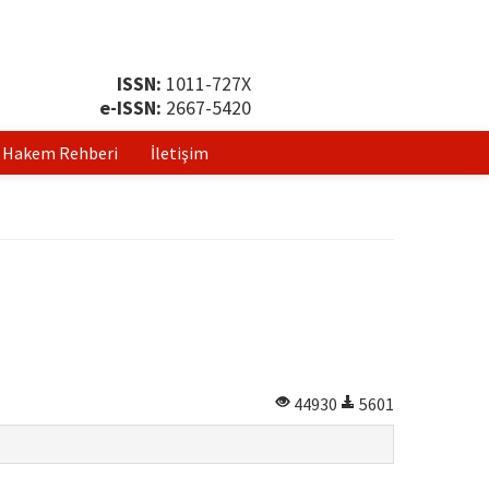
ISSN:
1011-727X
e-ISSN:
2667-5420
Hakem Rehberi
İletişim
44930
5601