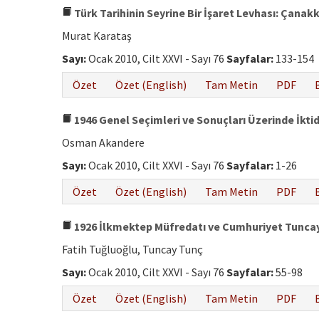
Türk Tarihinin Seyrine Bir İşaret Levhası: Çanak
Murat Karataş
Sayı:
Ocak 2010, Cilt XXVI - Sayı 76
Sayfalar:
133-154
Özet
Özet (English)
Tam Metin
PDF
1946 Genel Seçimleri ve Sonuçları Üzerinde İktid
Osman Akandere
Sayı:
Ocak 2010, Cilt XXVI - Sayı 76
Sayfalar:
1-26
Özet
Özet (English)
Tam Metin
PDF
1926 İlkmektep Müfredatı ve Cumhuriyet Tunca
Fatih Tuğluoğlu, Tuncay Tunç
Sayı:
Ocak 2010, Cilt XXVI - Sayı 76
Sayfalar:
55-98
Özet
Özet (English)
Tam Metin
PDF