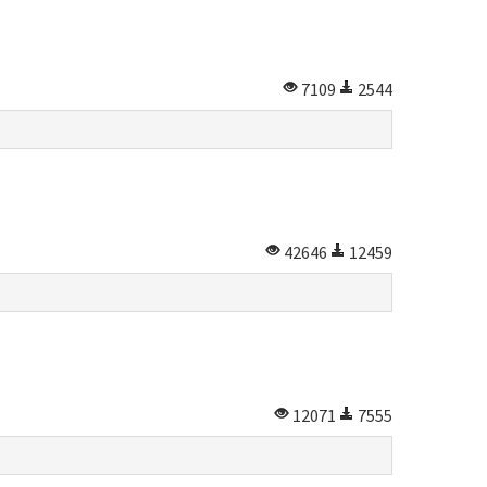
7109
2544
42646
12459
12071
7555