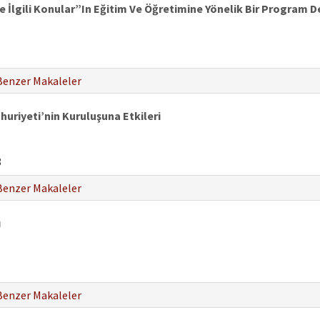
e İlgili Konular”In Eğitim Ve Öğretimine Yönelik Bir Program 
Benzer Makaleler
uriyeti’nin Kuruluşuna Etkileri
8
Benzer Makaleler
ı
Benzer Makaleler