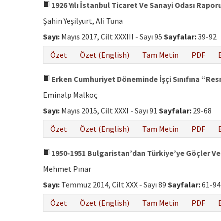
1926 Yılı İstanbul Ticaret Ve Sanayi Odası Raporu
Şahin Yeşilyurt, Ali Tuna
Sayı:
Mayıs 2017, Cilt XXXIII - Sayı 95
Sayfalar:
39-92
Özet
Özet (English)
Tam Metin
PDF
Erken Cumhuriyet Döneminde İşçi Sınıfına “Resm
Eminalp Malkoç
Sayı:
Mayıs 2015, Cilt XXXI - Sayı 91
Sayfalar:
29-68
Özet
Özet (English)
Tam Metin
PDF
1950-1951 Bulgaristan’dan Türkiye’ye Göçler Ve
Mehmet Pınar
Sayı:
Temmuz 2014, Cilt XXX - Sayı 89
Sayfalar:
61-94
Özet
Özet (English)
Tam Metin
PDF