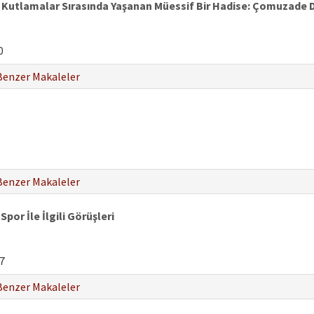
e Kutlamalar Sırasında Yaşanan Müessif Bir Hadise: Çomuzade 
0
Benzer Makaleler
Benzer Makaleler
por İle İlgili Görüşleri
7
Benzer Makaleler