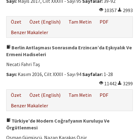
Sayı:
Mayıs 2017, Cilt XXXIII - Sayı 95
Sayfalar:
39-92
10357
2993
Özet
Özet (English)
Tam Metin
PDF
Benzer Makaleler
Berlin Antlaşması Sonrasında Erzincan’da Eşkıyalık Ve
Ermeni Hadiseleri
Necati Fahri Taş
Sayı:
Kasım 2016, Cilt XXXII - Sayı 94
Sayfalar:
1-28
11442
3299
Özet
Özet (English)
Tam Metin
PDF
Benzer Makaleler
Türkiye’de Modern Coğrafyanın Kuruluşu Ve
Örgütlenmesi
Osman Gümüşçü, Nazan Karakaş Özür