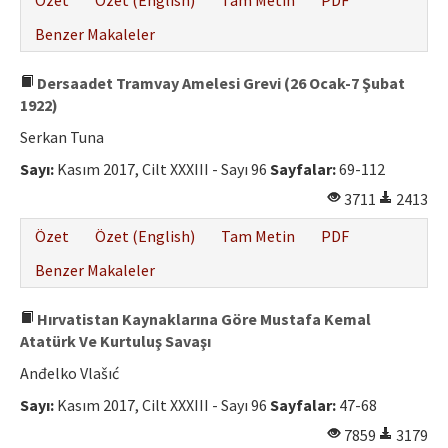
Özet
Özet (English)
Tam Metin
PDF
Benzer Makaleler
Dersaadet Tramvay Amelesi Grevi (26 Ocak-7 Şubat
1922)
Serkan Tuna
Sayı:
Kasım 2017, Cilt XXXIII - Sayı 96
Sayfalar:
69-112
3711
2413
Özet
Özet (English)
Tam Metin
PDF
Benzer Makaleler
Hırvatistan Kaynaklarına Göre Mustafa Kemal
Atatürk Ve Kurtuluş Savaşı
Anđelko Vlašıć
Sayı:
Kasım 2017, Cilt XXXIII - Sayı 96
Sayfalar:
47-68
7859
3179