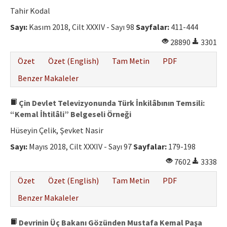
Etik İlkeler
Tahir Kodal
Yazar Rehberi
Sayı:
Kasım 2018, Cilt XXXIV - Sayı 98
Sayfalar:
411-444
28890
3301
Hakem Rehberi
Özet
Özet (English)
Tam Metin
PDF
İletişim
Benzer Makaleler
Çin Devlet Televizyonunda Türk İnkilâbının Temsili:
“Kemal İhtilâli” Belgeseli Örneği
Hüseyin Çelik, Şevket Nasir
Sayı:
Mayıs 2018, Cilt XXXIV - Sayı 97
Sayfalar:
179-198
7602
3338
Özet
Özet (English)
Tam Metin
PDF
Benzer Makaleler
Devrinin Üç Bakanı Gözünden Mustafa Kemal Paşa