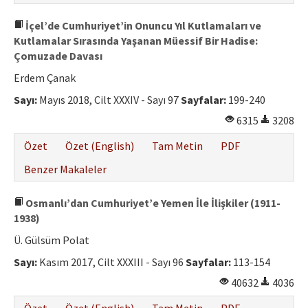
İçel’de Cumhuriyet’in Onuncu Yıl Kutlamaları ve
Kutlamalar Sırasında Yaşanan Müessif Bir Hadise:
Çomuzade Davası
Erdem Çanak
Sayı:
Mayıs 2018, Cilt XXXIV - Sayı 97
Sayfalar:
199-240
6315
3208
Özet
Özet (English)
Tam Metin
PDF
Benzer Makaleler
Osmanlı’dan Cumhuriyet’e Yemen İle İlişkiler (1911-
1938)
Ü. Gülsüm Polat
Sayı:
Kasım 2017, Cilt XXXIII - Sayı 96
Sayfalar:
113-154
40632
4036