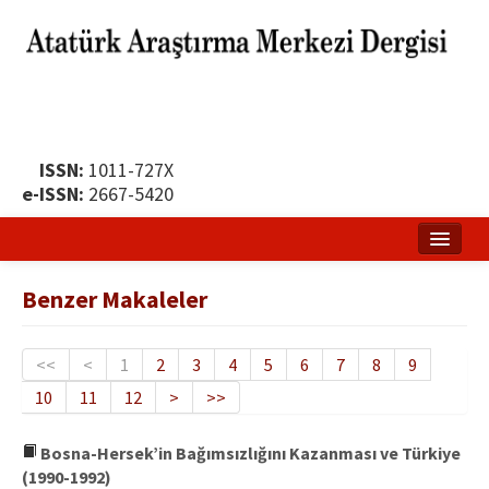
ISSN:
1011-727X
e-ISSN:
2667-5420
Ana Sayfa
Benzer Makaleler
Hakkında
Yayın Politikası
<<
<
1
2
3
4
5
6
7
8
9
10
11
12
>
>>
Dergi Kurulları
Yayın İlkeleri
Bosna-Hersek’in Bağımsızlığını Kazanması ve Türkiye
(1990-1992)