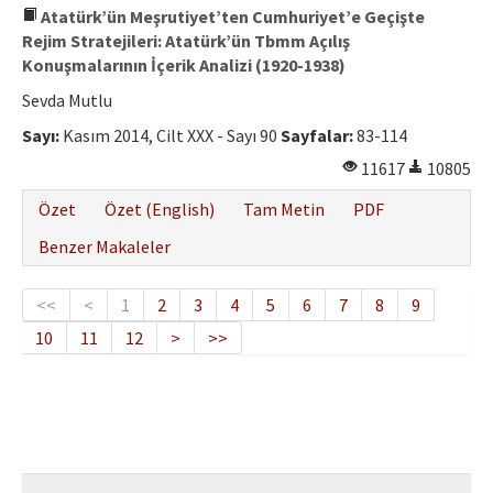
Atatürk’ün Meşrutiyet’ten Cumhuriyet’e Geçişte
Rejim Stratejileri: Atatürk’ün Tbmm Açılış
Konuşmalarının İçerik Analizi (1920-1938)
Sevda Mutlu
Sayı:
Kasım 2014, Cilt XXX - Sayı 90
Sayfalar:
83-114
11617
10805
Özet
Özet (English)
Tam Metin
PDF
Benzer Makaleler
<<
<
1
2
3
4
5
6
7
8
9
10
11
12
>
>>