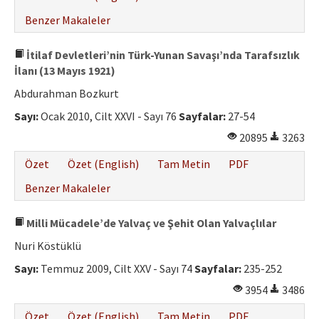
Benzer Makaleler
İtilaf Devletleri’nin Türk-Yunan Savaşı’nda Tarafsızlık
İlanı (13 Mayıs 1921)
Abdurahman Bozkurt
Sayı:
Ocak 2010, Cilt XXVI - Sayı 76
Sayfalar:
27-54
20895
3263
Özet
Özet (English)
Tam Metin
PDF
Benzer Makaleler
Milli Mücadele’de Yalvaç ve Şehit Olan Yalvaçlılar
Nuri Köstüklü
Sayı:
Temmuz 2009, Cilt XXV - Sayı 74
Sayfalar:
235-252
3954
3486
Özet
Özet (English)
Tam Metin
PDF