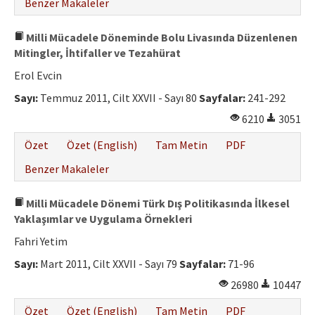
Benzer Makaleler
Milli Mücadele Döneminde Bolu Livasında Düzenlenen
Mitingler, İhtifaller ve Tezahürat
Erol Evcin
Sayı:
Temmuz 2011, Cilt XXVII - Sayı 80
Sayfalar:
241-292
6210
3051
Özet
Özet (English)
Tam Metin
PDF
Benzer Makaleler
Milli Mücadele Dönemi Türk Dış Politikasında İlkesel
Yaklaşımlar ve Uygulama Örnekleri
Fahri Yetim
Sayı:
Mart 2011, Cilt XXVII - Sayı 79
Sayfalar:
71-96
26980
10447
Özet
Özet (English)
Tam Metin
PDF