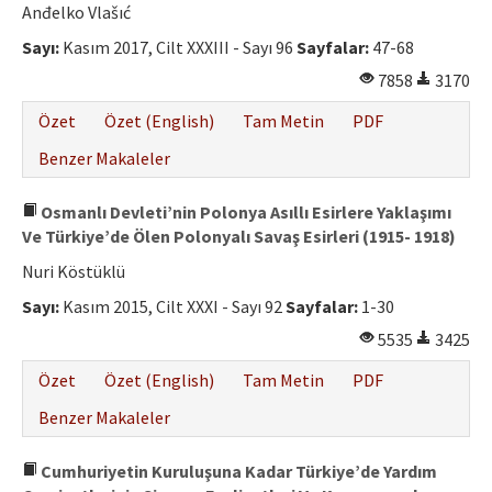
Anđelko Vlašıć
Sayı:
Kasım 2017, Cilt XXXIII - Sayı 96
Sayfalar:
47-68
7858
3170
Özet
Özet (English)
Tam Metin
PDF
Benzer Makaleler
Osmanlı Devleti’nin Polonya Asıllı Esirlere Yaklaşımı
Ve Türkiye’de Ölen Polonyalı Savaş Esirleri (1915- 1918)
Nuri Köstüklü
Sayı:
Kasım 2015, Cilt XXXI - Sayı 92
Sayfalar:
1-30
5535
3425
Özet
Özet (English)
Tam Metin
PDF
Benzer Makaleler
Cumhuriyetin Kuruluşuna Kadar Türkiye’de Yardım