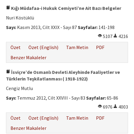
Kığı Müdafaa-i Hukuk Cemiyeti’ne Ait Bazı Belgeler
Nuri Köstüklü
Sayı:
Kasım 2013, Cilt XXIX - Sayı 87
Sayfalar:
141-198
5107
4216
Özet
Özet (English)
Tam Metin
PDF
Benzer Makaleler
İsviçre’de Osmanlı Devleti Aleyhinde Faaliyetler ve
Türklerin Teşkilatlanması ( 1918-1922)
Cengiz Mutlu
Sayı:
Temmuz 2012, Cilt XXVIII - Sayı 83
Sayfalar:
65-86
6976
4003
Özet
Özet (English)
Tam Metin
PDF
Benzer Makaleler