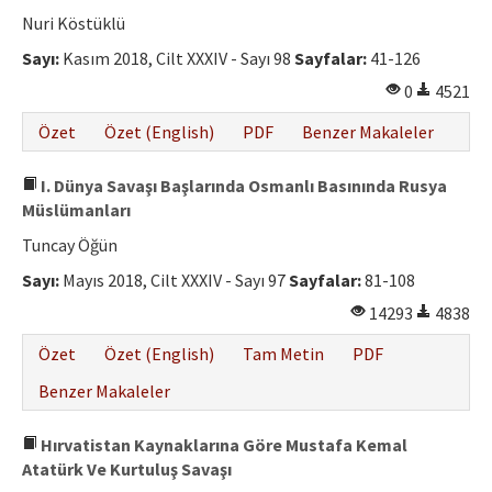
Etik İlkeler
Nuri Köstüklü
Yazar Rehberi
Sayı:
Kasım 2018, Cilt XXXIV - Sayı 98
Sayfalar:
41-126
0
4521
Hakem Rehberi
Özet
Özet (English)
PDF
Benzer Makaleler
İletişim
I. Dünya Savaşı Başlarında Osmanlı Basınında Rusya
Müslümanları
Tuncay Öğün
Sayı:
Mayıs 2018, Cilt XXXIV - Sayı 97
Sayfalar:
81-108
14293
4838
Özet
Özet (English)
Tam Metin
PDF
Benzer Makaleler
Hırvatistan Kaynaklarına Göre Mustafa Kemal
Atatürk Ve Kurtuluş Savaşı