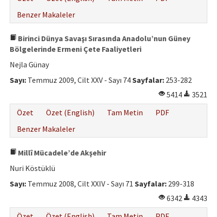
Benzer Makaleler
Birinci Dünya Savaşı Sırasında Anadolu’nun Güney
Bölgelerinde Ermeni Çete Faaliyetleri
Nejla Günay
Sayı:
Temmuz 2009, Cilt XXV - Sayı 74
Sayfalar:
253-282
5414
3521
Özet
Özet (English)
Tam Metin
PDF
Benzer Makaleler
Millî Mücadele’de Akşehir
Nuri Köstüklü
Sayı:
Temmuz 2008, Cilt XXIV - Sayı 71
Sayfalar:
299-318
6342
4343
Özet
Özet (English)
Tam Metin
PDF