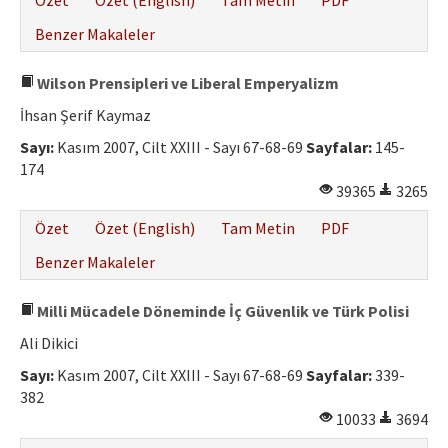
Özet
Özet (English)
Tam Metin
PDF
Benzer Makaleler
Wilson Prensipleri ve Liberal Emperyalizm
İhsan Şerif Kaymaz
Sayı:
Kasım 2007, Cilt XXIII - Sayı 67-68-69
Sayfalar:
145-
174
39365
3265
Özet
Özet (English)
Tam Metin
PDF
Benzer Makaleler
Milli Mücadele Döneminde İç Güvenlik ve Türk Polisi
Ali Dikici
Sayı:
Kasım 2007, Cilt XXIII - Sayı 67-68-69
Sayfalar:
339-
382
10033
3694