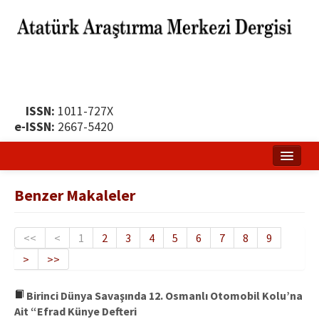
ISSN:
1011-727X
e-ISSN:
2667-5420
Ana Sayfa
Benzer Makaleler
Hakkında
Yayın Politikası
<<
<
1
2
3
4
5
6
7
8
9
>
>>
Dergi Kurulları
Yayın İlkeleri
Birinci Dünya Savaşında 12. Osmanlı Otomobil Kolu’na
Ait “Efrad Künye Defteri